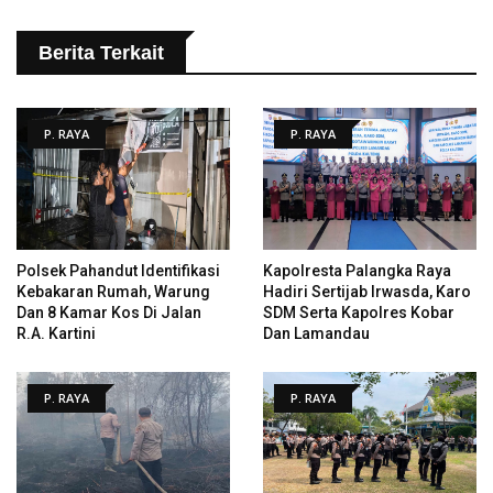
Berita Terkait
P. RAYA
P. RAYA
Polsek Pahandut Identifikasi
Kapolresta Palangka Raya
Kebakaran Rumah, Warung
Hadiri Sertijab Irwasda, Karo
Dan 8 Kamar Kos Di Jalan
SDM Serta Kapolres Kobar
R.A. Kartini
Dan Lamandau
P. RAYA
P. RAYA