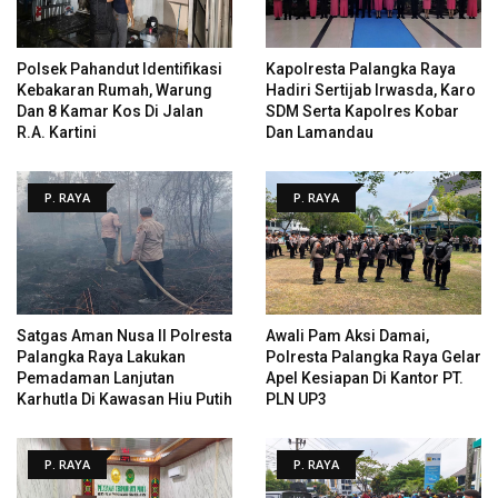
Polsek Pahandut Identifikasi
Kapolresta Palangka Raya
Kebakaran Rumah, Warung
Hadiri Sertijab Irwasda, Karo
Dan 8 Kamar Kos Di Jalan
SDM Serta Kapolres Kobar
R.A. Kartini
Dan Lamandau
P. RAYA
P. RAYA
Satgas Aman Nusa II Polresta
Awali Pam Aksi Damai,
Palangka Raya Lakukan
Polresta Palangka Raya Gelar
Pemadaman Lanjutan
Apel Kesiapan Di Kantor PT.
Karhutla Di Kawasan Hiu Putih
PLN UP3
P. RAYA
P. RAYA