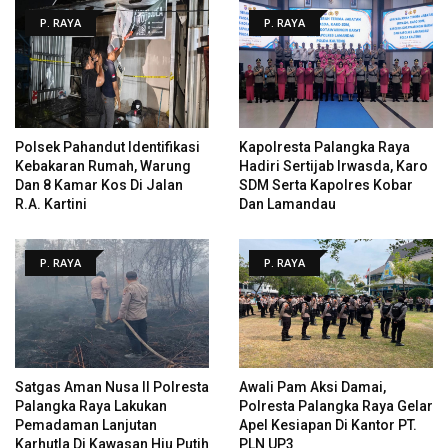
P. RAYA
P. RAYA
Polsek Pahandut Identifikasi
Kapolresta Palangka Raya
Kebakaran Rumah, Warung
Hadiri Sertijab Irwasda, Karo
Dan 8 Kamar Kos Di Jalan
SDM Serta Kapolres Kobar
R.A. Kartini
Dan Lamandau
P. RAYA
P. RAYA
Satgas Aman Nusa II Polresta
Awali Pam Aksi Damai,
Palangka Raya Lakukan
Polresta Palangka Raya Gelar
Pemadaman Lanjutan
Apel Kesiapan Di Kantor PT.
Karhutla Di Kawasan Hiu Putih
PLN UP3