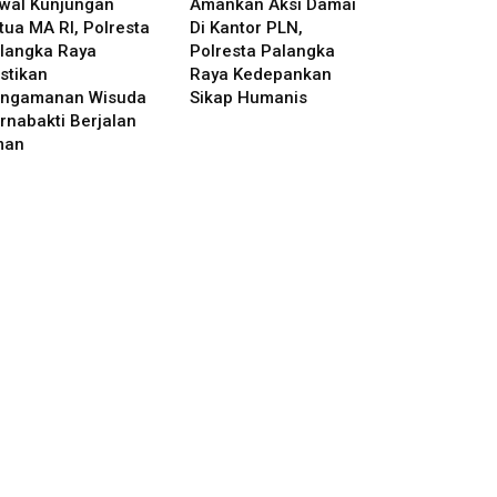
wal Kunjungan
Amankan Aksi Damai
tua MA RI, Polresta
Di Kantor PLN,
langka Raya
Polresta Palangka
stikan
Raya Kedepankan
ngamanan Wisuda
Sikap Humanis
rnabakti Berjalan
man