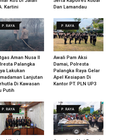
mar Kos Di Jalan
Serta Kapolres Kobar
A. Kartini
Dan Lamandau
P. RAYA
P. RAYA
tgas Aman Nusa II
Awali Pam Aksi
lresta Palangka
Damai, Polresta
ya Lakukan
Palangka Raya Gelar
madaman Lanjutan
Apel Kesiapan Di
rhutla Di Kawasan
Kantor PT. PLN UP3
u Putih
P. RAYA
P. RAYA