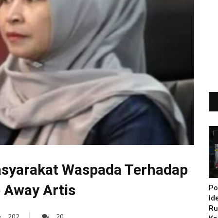
yarakat Waspada Terhadap
 Away Artis
Po
Id
Ru
202
20