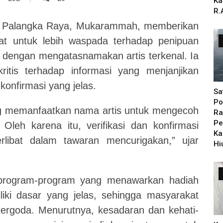
Ka
R.
 Palangka Raya, Mukarammah, memberikan
at untuk lebih waspada terhadap penipuan
dengan mengatasnamakan artis terkenal. Ia
itis terhadap informasi yang menjanjikan
konfirmasi yang jelas.
Sa
Po
ng memanfaatkan nama artis untuk mengecoh
Ra
Pe
leh karena itu, verifikasi dan konfirmasi
Ka
rlibat dalam tawaran mencurigakan,” ujar
Hi
rogram-program yang menawarkan hadiah
liki dasar yang jelas, sehingga masyarakat
 tergoda. Menurutnya, kesadaran dan kehati-