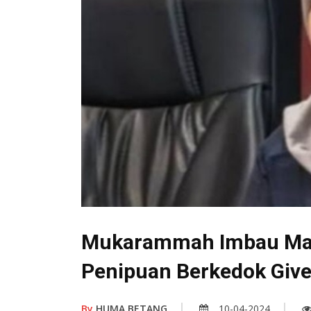
Mukarammah Imbau Mas
Penipuan Berkedok Give
By
HUMA BETANG
10-04-2024