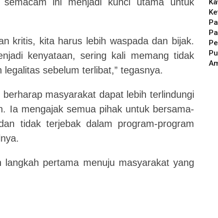
 semacam ini menjadi kunci utama untuk
Ka
Ke
Pa
Pa
 kritis, kita harus lebih waspada dan bijak.
Pe
Pu
njadi kenyataan, sering kali memang tidak
A
legalitas sebelum terlibat,” tegasnya.
berharap masyarakat dapat lebih terlindungi
an. Ia mengajak semua pihak untuk bersama-
an tidak terjebak dalam program-program
lnya.
ah langkah pertama menuju masyarakat yang