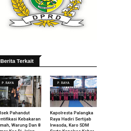
Berita Terkait
P. RAYA
P. RAYA
lsek Pahandut
Kapolresta Palangka
entifikasi Kebakaran
Raya Hadiri Sertijab
mah, Warung Dan 8
Irwasda, Karo SDM