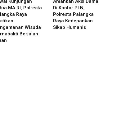
wal Kunjungan
Amankan Aksi Damai
tua MA RI, Polresta
Di Kantor PLN,
langka Raya
Polresta Palangka
stikan
Raya Kedepankan
ngamanan Wisuda
Sikap Humanis
rnabakti Berjalan
man