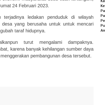
Ka
Jumat
24
Februari 2023.
Ke
Pa
Pa
 terjadinya ledakan penduduk di wilayah
Pe
i desa yang berusaha untuk untuk mencari
Pu
gubah taraf hidupnya.
A
galkanpun turut mengalami dampaknya.
at, karena banyak kehilangan sumber daya
t menggerakan pembangunan desa tersebut.