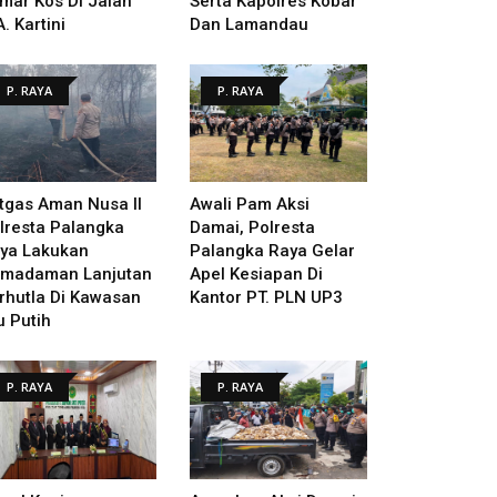
mar Kos Di Jalan
Serta Kapolres Kobar
A. Kartini
Dan Lamandau
P. RAYA
P. RAYA
tgas Aman Nusa II
Awali Pam Aksi
lresta Palangka
Damai, Polresta
ya Lakukan
Palangka Raya Gelar
madaman Lanjutan
Apel Kesiapan Di
rhutla Di Kawasan
Kantor PT. PLN UP3
u Putih
P. RAYA
P. RAYA