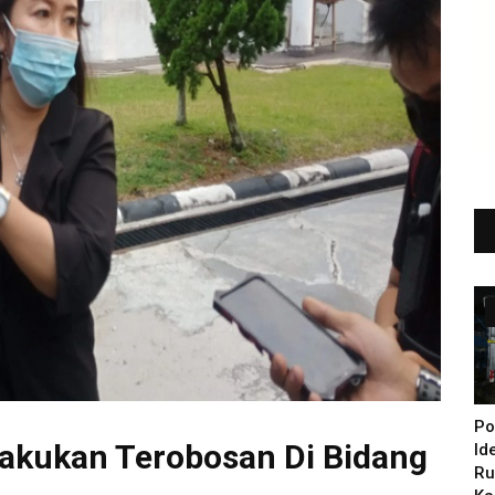
Po
akukan Terobosan Di Bidang
Id
Ru