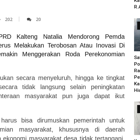
Ka
R.
202
20
RD Kalteng Natalia Mendorong Pemda
rus Melakukan Terobosan Atau Inovasi Di
emakin Menggerakan Roda Perekonomian
Sa
Po
Ra
kukan secara menyeluruh, hingga ke tingkat
Pe
Ka
ecara tidak langsung selain peningkatan
Hi
hteraan masyarakat pun juga dapat ikut
harus bisa dirumuskan pemerintah untuk
omian masyarakat, khususnya di daerah
 ekonomi masyarakat desa tidak tertangani,