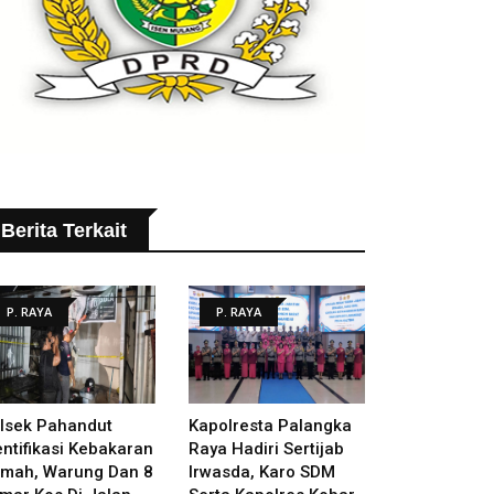
Berita Terkait
P. RAYA
P. RAYA
lsek Pahandut
Kapolresta Palangka
entifikasi Kebakaran
Raya Hadiri Sertijab
mah, Warung Dan 8
Irwasda, Karo SDM