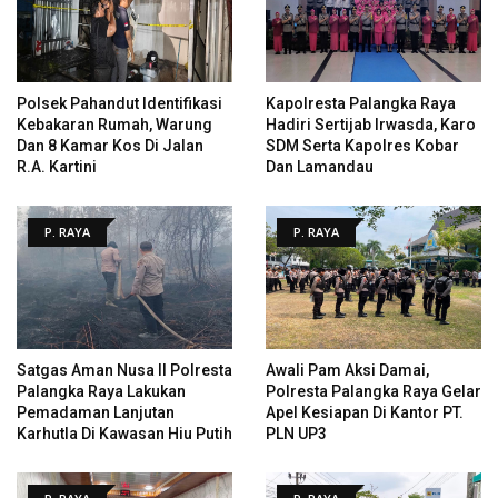
Polsek Pahandut Identifikasi
Kapolresta Palangka Raya
Kebakaran Rumah, Warung
Hadiri Sertijab Irwasda, Karo
Dan 8 Kamar Kos Di Jalan
SDM Serta Kapolres Kobar
R.A. Kartini
Dan Lamandau
P. RAYA
P. RAYA
Satgas Aman Nusa II Polresta
Awali Pam Aksi Damai,
Palangka Raya Lakukan
Polresta Palangka Raya Gelar
Pemadaman Lanjutan
Apel Kesiapan Di Kantor PT.
Karhutla Di Kawasan Hiu Putih
PLN UP3