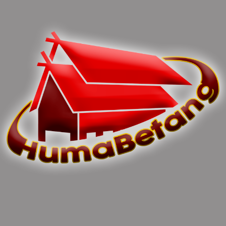
You can share this post!
Previous article
Next article
Komisi II DPRD Mura:
Sekretaris Komisi I DPRD
Kondisi Infrastruktur Jalan
Mura Dukung Pelaksanaan
Kota Harus Tetap
BIAN
Diperhatikan
0 Comments
Leave Comments