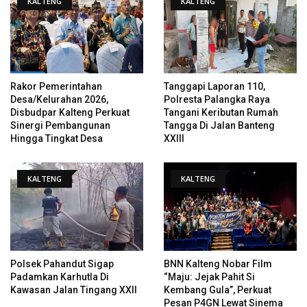
KALTENG
KALTENG
Rakor Pemerintahan
Tanggapi Laporan 110,
Desa/Kelurahan 2026,
Polresta Palangka Raya
Disbudpar Kalteng Perkuat
Tangani Keributan Rumah
Sinergi Pembangunan
Tangga Di Jalan Banteng
Hingga Tingkat Desa
XXIII
KALTENG
KALTENG
Polsek Pahandut Sigap
BNN Kalteng Nobar Film
Padamkan Karhutla Di
“Maju: Jejak Pahit Si
Kawasan Jalan Tingang XXII
Kembang Gula”, Perkuat
Pesan P4GN Lewat Sinema