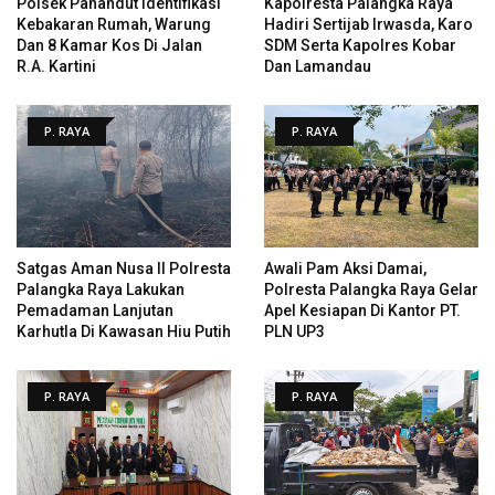
Polsek Pahandut Identifikasi
Kapolresta Palangka Raya
Kebakaran Rumah, Warung
Hadiri Sertijab Irwasda, Karo
Dan 8 Kamar Kos Di Jalan
SDM Serta Kapolres Kobar
R.A. Kartini
Dan Lamandau
P. RAYA
P. RAYA
Satgas Aman Nusa II Polresta
Awali Pam Aksi Damai,
Palangka Raya Lakukan
Polresta Palangka Raya Gelar
Pemadaman Lanjutan
Apel Kesiapan Di Kantor PT.
Karhutla Di Kawasan Hiu Putih
PLN UP3
P. RAYA
P. RAYA