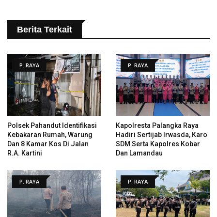
Berita Terkait
P. RAYA
P. RAYA
Polsek Pahandut Identifikasi
Kapolresta Palangka Raya
Kebakaran Rumah, Warung
Hadiri Sertijab Irwasda, Karo
Dan 8 Kamar Kos Di Jalan
SDM Serta Kapolres Kobar
R.A. Kartini
Dan Lamandau
P. RAYA
P. RAYA