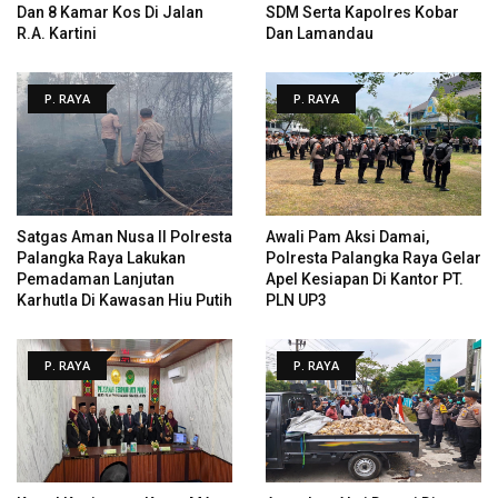
Dan 8 Kamar Kos Di Jalan
SDM Serta Kapolres Kobar
R.A. Kartini
Dan Lamandau
P. RAYA
P. RAYA
Satgas Aman Nusa II Polresta
Awali Pam Aksi Damai,
Palangka Raya Lakukan
Polresta Palangka Raya Gelar
Pemadaman Lanjutan
Apel Kesiapan Di Kantor PT.
Karhutla Di Kawasan Hiu Putih
PLN UP3
P. RAYA
P. RAYA