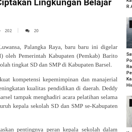
Ciptakan Lingkungan Belajar
Ka
R.
202
20
uwansa, Palangka Raya, baru baru ini digelar
Sa
) oleh Pemerintah Kabupaten (Pemkab) Barito
Po
ekolah tingkat SD dan SMP di Kabupaten Barsel.
Ra
Pe
rkuat kompetensi kepemimpinan dan manajerial
Ka
Hi
ningkatan kualitas pendidikan di daerah. Deddy
arsel tampak menghadiri acara pelatihan selama
seluruh kepala sekolah SD dan SMP se-Kabupaten
skan pentingnya peran kepala sekolah dalam