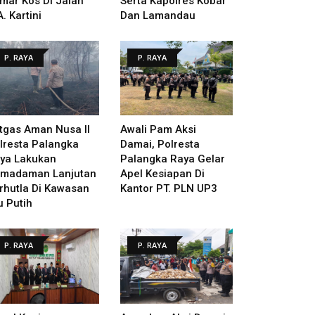
mar Kos Di Jalan
Serta Kapolres Kobar
A. Kartini
Dan Lamandau
P. RAYA
P. RAYA
tgas Aman Nusa II
Awali Pam Aksi
lresta Palangka
Damai, Polresta
ya Lakukan
Palangka Raya Gelar
madaman Lanjutan
Apel Kesiapan Di
rhutla Di Kawasan
Kantor PT. PLN UP3
u Putih
P. RAYA
P. RAYA