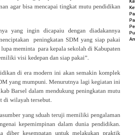
Ka
man agar bisa mencapai tingkat mutu pendidikan
Ke
Pa
Pa
Pe
nya yang ingin dicapaiu dengan diadakannya
Pu
a menciptakan peningkatan SDM yang siap pakai
A
 lupa meminta para kepala sekolah di Kabupaten
iliki visi kedepan dan siap pakai”.
idikan di era modern ini akan semakin komplek
SSDM yang mumpuni.
Menurutnya lagi kegiatan ini
mkab Barsel dalam mendukung peningkatan mutu
 di wilayah tersebut.
asumber yang sduah teruji memiliki pengalaman
ngenai kepemimpinan dalam dunia pendidikan.
uga diber kesempatan untuk melakukan praktik