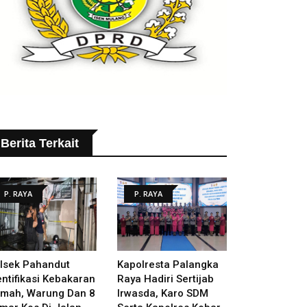
Berita Terkait
P. RAYA
P. RAYA
lsek Pahandut
Kapolresta Palangka
entifikasi Kebakaran
Raya Hadiri Sertijab
mah, Warung Dan 8
Irwasda, Karo SDM