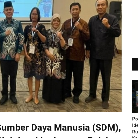
Po
 Sumber Daya Manusia (SDM),
Id
Ru