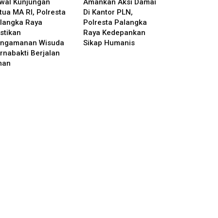
wal Kunjungan
Amankan Aksi Damai
tua MA RI, Polresta
Di Kantor PLN,
langka Raya
Polresta Palangka
stikan
Raya Kedepankan
ngamanan Wisuda
Sikap Humanis
rnabakti Berjalan
man