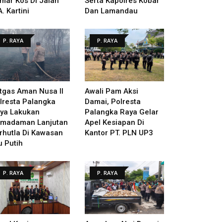
mar Kos Di Jalan
Serta Kapolres Kobar
A. Kartini
Dan Lamandau
P. RAYA
P. RAYA
tgas Aman Nusa II
Awali Pam Aksi
lresta Palangka
Damai, Polresta
ya Lakukan
Palangka Raya Gelar
madaman Lanjutan
Apel Kesiapan Di
rhutla Di Kawasan
Kantor PT. PLN UP3
u Putih
P. RAYA
P. RAYA