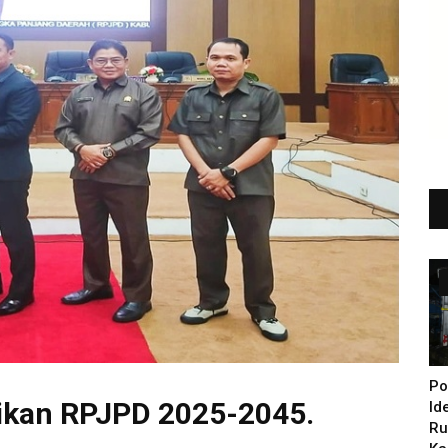
Po
kan RPJPD 2025-2045.
Id
Ru