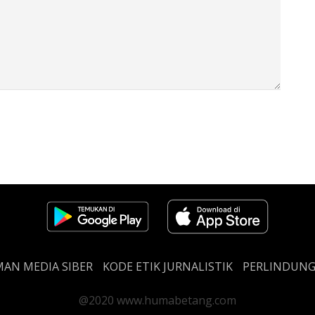
AN MEDIA SIBER
KODE ETIK JURNALISTIK
PERLINDUN
@2020 www.humabetang.com