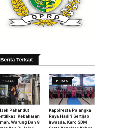
Berita Terkait
P. RAYA
P. RAYA
lsek Pahandut
Kapolresta Palangka
entifikasi Kebakaran
Raya Hadiri Sertijab
mah, Warung Dan 8
Irwasda, Karo SDM