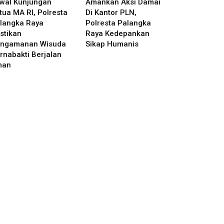
wal Kunjungan
Amankan Aksi Damai
tua MA RI, Polresta
Di Kantor PLN,
langka Raya
Polresta Palangka
stikan
Raya Kedepankan
ngamanan Wisuda
Sikap Humanis
rnabakti Berjalan
man