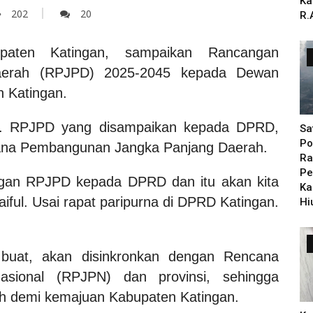
Ka
202
20
R.
paten Katingan, sampaikan Rancangan
erah (RPJPD) 2025-2045 kepada Dewan
 Katingan.
ful. RPJPD yang disampaikan kepada DPRD,
Sa
Po
cana Pembangunan Jangka Panjang Daerah.
Ra
Pe
gan RPJPD kepada DPRD dan itu akan kita
Ka
iful. Usai rapat paripurna di DPRD Katingan.
Hi
 buat, akan disinkronkan dengan Rencana
sional (RPJPN) dan provinsi, sehingga
h demi kemajuan Kabupaten Katingan.