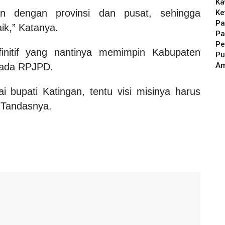
Ka
an dengan provinsi dan pusat, sehingga
Ke
Pa
k,” Katanya.
Pa
Pe
finitif yang nantinya memimpin Kabupaten
Pu
A
pada RPJPD.
ai bupati Katingan, tentu visi misinya harus
 Tandasnya.