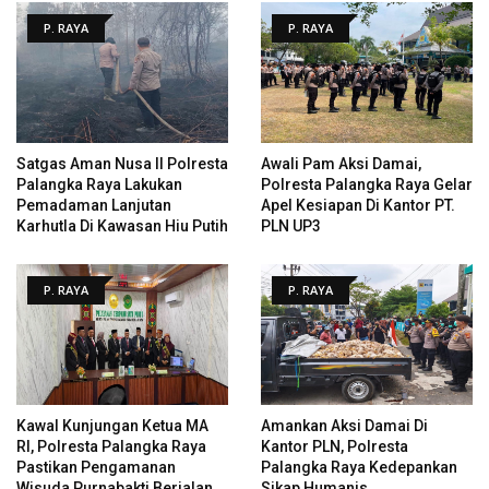
P. RAYA
P. RAYA
Satgas Aman Nusa II Polresta
Awali Pam Aksi Damai,
Palangka Raya Lakukan
Polresta Palangka Raya Gelar
Pemadaman Lanjutan
Apel Kesiapan Di Kantor PT.
Karhutla Di Kawasan Hiu Putih
PLN UP3
P. RAYA
P. RAYA
Kawal Kunjungan Ketua MA
Amankan Aksi Damai Di
RI, Polresta Palangka Raya
Kantor PLN, Polresta
Pastikan Pengamanan
Palangka Raya Kedepankan
Wisuda Purnabakti Berjalan
Sikap Humanis