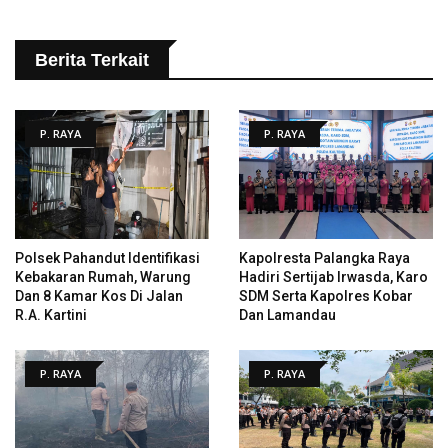
Berita Terkait
P. RAYA
P. RAYA
Polsek Pahandut Identifikasi
Kapolresta Palangka Raya
Kebakaran Rumah, Warung
Hadiri Sertijab Irwasda, Karo
Dan 8 Kamar Kos Di Jalan
SDM Serta Kapolres Kobar
R.A. Kartini
Dan Lamandau
P. RAYA
P. RAYA