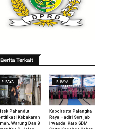
Berita Terkait
P. RAYA
P. RAYA
lsek Pahandut
Kapolresta Palangka
entifikasi Kebakaran
Raya Hadiri Sertijab
mah, Warung Dan 8
Irwasda, Karo SDM