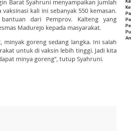
gin Barat Syahruni menyampaikan jumlah
Ka
Ke
vaksinasi kali ini sebanyak 550 kemasan.
Pa
bantuan dari Pemprov. Kalteng yang
Pa
Pe
kesmas Madurejo kepada masyarakat.
Pu
A
t, minyak goreng sedang langka. Ini salah
kat untuk di vaksin lebih tinggi. Jadi kita
dapat minya goreng”, tutup Syahruni.