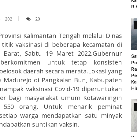
Ka
R.
202
20
rovinsi Kalimantan Tengah melalui Dinas
itik vaksinasi di beberapa kecamatan di
n Barat, Sabtu 19 Maret 2022.Gubernur
Sa
berkomitmen untuk tetap konsisten
Po
Ra
pelosok daerah secara merata.Lokasi yang
Pe
as Madurejo di Pangkalan Bun, Kabupaten
Ka
u nampak vaksinasi Covid-19 diperuntukan
Hi
ster bagi masyarakat umum Kotawaringin
i 550 orang. Untuk menarik peminat
, setiap warga mendapatkan satu minyak
ndapatkan suntikan vaksin.