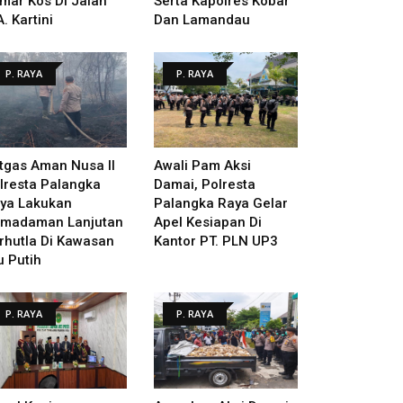
mar Kos Di Jalan
Serta Kapolres Kobar
A. Kartini
Dan Lamandau
P. RAYA
P. RAYA
tgas Aman Nusa II
Awali Pam Aksi
lresta Palangka
Damai, Polresta
ya Lakukan
Palangka Raya Gelar
madaman Lanjutan
Apel Kesiapan Di
rhutla Di Kawasan
Kantor PT. PLN UP3
u Putih
P. RAYA
P. RAYA