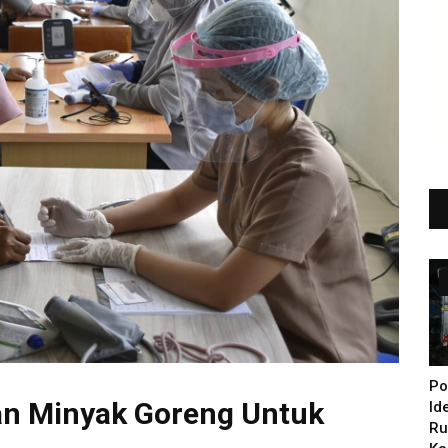
Po
an Minyak Goreng Untuk
Id
Ru