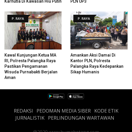
Karhutla Di Kawasan Hiu Putih
PLN UP3
P. RAYA
P. RAYA
Kawal Kunjungan Ketua MA
Amankan Aksi Damai Di
RI, Polresta Palangka Raya
Kantor PLN, Polresta
Pastikan Pengamanan
Palangka Raya Kedepankan
Wisuda Purnabakti Berjalan
Sikap Humanis
Aman
REDAKSI
PEDOMAN MEDIA SIBER
KODE ETIK
JURNALISTIK
PERLINDUNGAN WARTAWAN