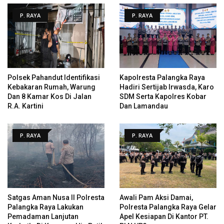
P. RAYA
P. RAYA
Polsek Pahandut Identifikasi
Kapolresta Palangka Raya
Kebakaran Rumah, Warung
Hadiri Sertijab Irwasda, Karo
Dan 8 Kamar Kos Di Jalan
SDM Serta Kapolres Kobar
R.A. Kartini
Dan Lamandau
P. RAYA
P. RAYA
Satgas Aman Nusa II Polresta
Awali Pam Aksi Damai,
Palangka Raya Lakukan
Polresta Palangka Raya Gelar
Pemadaman Lanjutan
Apel Kesiapan Di Kantor PT.