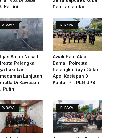
mar Kos Di Jalan
Serta Kapolres Kobar
A. Kartini
Dan Lamandau
P. RAYA
P. RAYA
tgas Aman Nusa II
Awali Pam Aksi
lresta Palangka
Damai, Polresta
ya Lakukan
Palangka Raya Gelar
madaman Lanjutan
Apel Kesiapan Di
rhutla Di Kawasan
Kantor PT. PLN UP3
u Putih
P. RAYA
P. RAYA