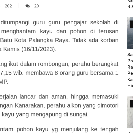
Ka
202
20
R.
itumpangi guru guru pengajar sekolah di
t menghantam kayu dan pohon di terusan
Batu Kota Palangka Raya. Tidak ada korban
da Kamis (16/11/2023).
Sa
Po
ng ikut dalam rombongan, perahu berangkat
Ra
 07,15 wib. membawa 8 orang guru bersama 1
Pe
Ka
MP.
Hi
erjalan lancar dan aman, hingga memasuki
gan Kanarakan, perahu alkon yang dimotori
i kayu yang mengapung di sungai.
antam pohon kayu yg menjulang ke tengah