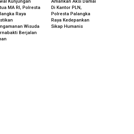
wal Kunjungan
Amankan Aksi Damai
tua MA RI, Polresta
Di Kantor PLN,
langka Raya
Polresta Palangka
stikan
Raya Kedepankan
ngamanan Wisuda
Sikap Humanis
rnabakti Berjalan
man