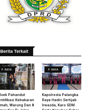
Berita Terkait
P. RAYA
P. RAYA
lsek Pahandut
Kapolresta Palangka
entifikasi Kebakaran
Raya Hadiri Sertijab
mah, Warung Dan 8
Irwasda, Karo SDM