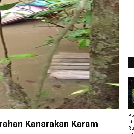
Po
urahan Kanarakan Karam
Id
Ru