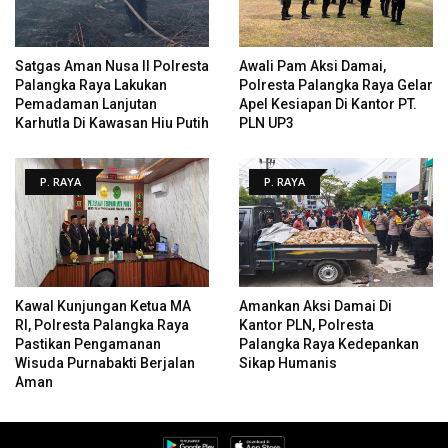
Satgas Aman Nusa II Polresta
Awali Pam Aksi Damai,
Palangka Raya Lakukan
Polresta Palangka Raya Gelar
Pemadaman Lanjutan
Apel Kesiapan Di Kantor PT.
Karhutla Di Kawasan Hiu Putih
PLN UP3
P. RAYA
P. RAYA
Kawal Kunjungan Ketua MA
Amankan Aksi Damai Di
RI, Polresta Palangka Raya
Kantor PLN, Polresta
Pastikan Pengamanan
Palangka Raya Kedepankan
Wisuda Purnabakti Berjalan
Sikap Humanis
Aman