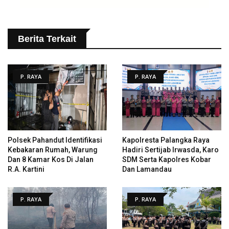
Berita Terkait
P. RAYA
P. RAYA
Polsek Pahandut Identifikasi
Kapolresta Palangka Raya
Kebakaran Rumah, Warung
Hadiri Sertijab Irwasda, Karo
Dan 8 Kamar Kos Di Jalan
SDM Serta Kapolres Kobar
R.A. Kartini
Dan Lamandau
P. RAYA
P. RAYA