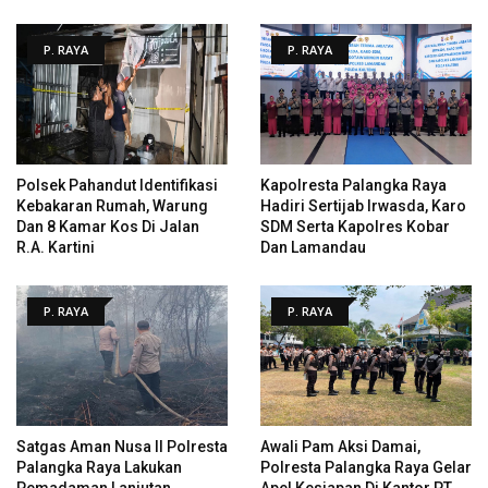
P. RAYA
P. RAYA
Polsek Pahandut Identifikasi
Kapolresta Palangka Raya
Kebakaran Rumah, Warung
Hadiri Sertijab Irwasda, Karo
Dan 8 Kamar Kos Di Jalan
SDM Serta Kapolres Kobar
R.A. Kartini
Dan Lamandau
P. RAYA
P. RAYA
Satgas Aman Nusa II Polresta
Awali Pam Aksi Damai,
Palangka Raya Lakukan
Polresta Palangka Raya Gelar
Pemadaman Lanjutan
Apel Kesiapan Di Kantor PT.