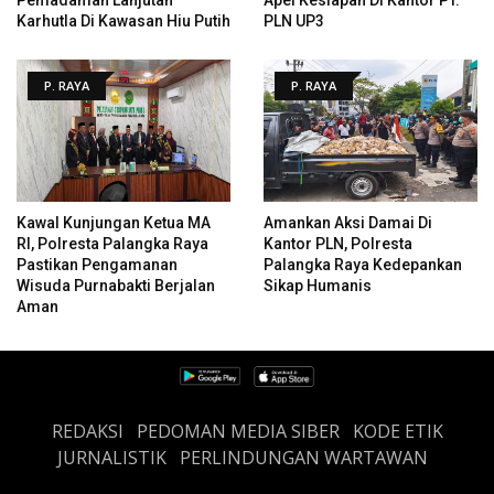
Karhutla Di Kawasan Hiu Putih
PLN UP3
P. RAYA
P. RAYA
Kawal Kunjungan Ketua MA
Amankan Aksi Damai Di
RI, Polresta Palangka Raya
Kantor PLN, Polresta
Pastikan Pengamanan
Palangka Raya Kedepankan
Wisuda Purnabakti Berjalan
Sikap Humanis
Aman
REDAKSI
PEDOMAN MEDIA SIBER
KODE ETIK
JURNALISTIK
PERLINDUNGAN WARTAWAN