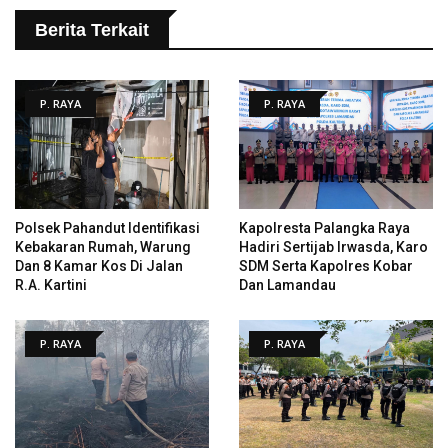
Berita Terkait
P. RAYA
P. RAYA
Polsek Pahandut Identifikasi
Kapolresta Palangka Raya
Kebakaran Rumah, Warung
Hadiri Sertijab Irwasda, Karo
Dan 8 Kamar Kos Di Jalan
SDM Serta Kapolres Kobar
R.A. Kartini
Dan Lamandau
P. RAYA
P. RAYA