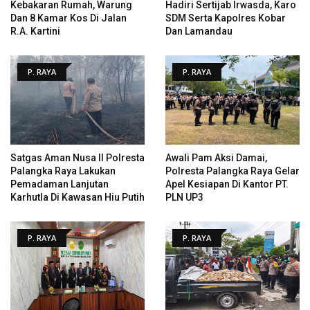
Kebakaran Rumah, Warung
Hadiri Sertijab Irwasda, Karo
Dan 8 Kamar Kos Di Jalan
SDM Serta Kapolres Kobar
R.A. Kartini
Dan Lamandau
P. RAYA
P. RAYA
Satgas Aman Nusa II Polresta
Awali Pam Aksi Damai,
Palangka Raya Lakukan
Polresta Palangka Raya Gelar
Pemadaman Lanjutan
Apel Kesiapan Di Kantor PT.
Karhutla Di Kawasan Hiu Putih
PLN UP3
P. RAYA
P. RAYA