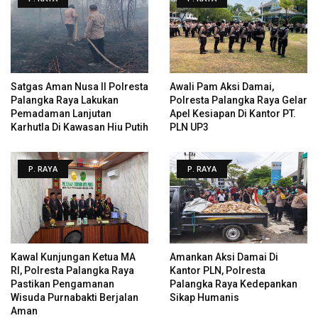
Satgas Aman Nusa II Polresta
Awali Pam Aksi Damai,
Palangka Raya Lakukan
Polresta Palangka Raya Gelar
Pemadaman Lanjutan
Apel Kesiapan Di Kantor PT.
Karhutla Di Kawasan Hiu Putih
PLN UP3
P. RAYA
P. RAYA
Kawal Kunjungan Ketua MA
Amankan Aksi Damai Di
RI, Polresta Palangka Raya
Kantor PLN, Polresta
Pastikan Pengamanan
Palangka Raya Kedepankan
Wisuda Purnabakti Berjalan
Sikap Humanis
Aman