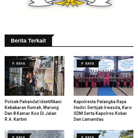
Berita Terkait
P. RAYA
P. RAYA
Polsek Pahandut Identifikasi
Kapolresta Palangka Raya
Kebakaran Rumah, Warung
Hadiri Sertijab Irwasda, Karo
Dan 8 Kamar Kos Di Jalan
SDM Serta Kapolres Kobar
R.A. Kartini
Dan Lamandau
P. RAYA
P. RAYA