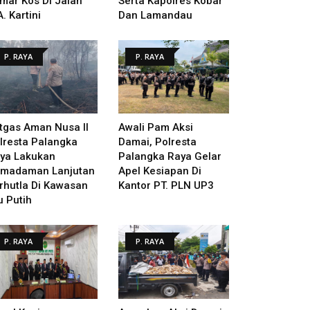
mar Kos Di Jalan
Serta Kapolres Kobar
A. Kartini
Dan Lamandau
P. RAYA
P. RAYA
tgas Aman Nusa II
Awali Pam Aksi
lresta Palangka
Damai, Polresta
ya Lakukan
Palangka Raya Gelar
madaman Lanjutan
Apel Kesiapan Di
rhutla Di Kawasan
Kantor PT. PLN UP3
u Putih
P. RAYA
P. RAYA