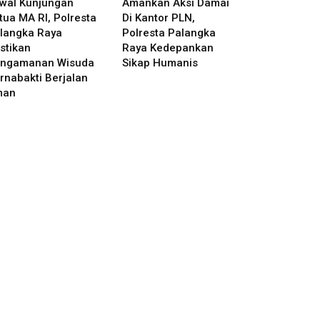
wal Kunjungan
Amankan Aksi Damai
tua MA RI, Polresta
Di Kantor PLN,
langka Raya
Polresta Palangka
stikan
Raya Kedepankan
ngamanan Wisuda
Sikap Humanis
rnabakti Berjalan
man