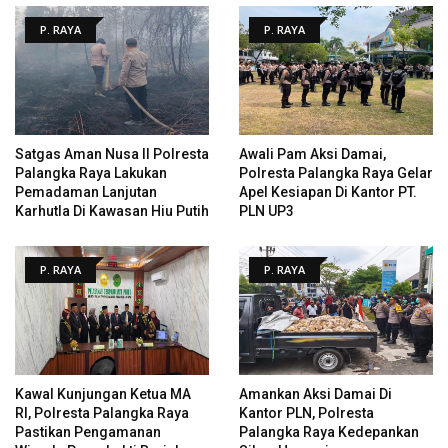
P. RAYA
P. RAYA
Satgas Aman Nusa II Polresta
Awali Pam Aksi Damai,
Palangka Raya Lakukan
Polresta Palangka Raya Gelar
Pemadaman Lanjutan
Apel Kesiapan Di Kantor PT.
Karhutla Di Kawasan Hiu Putih
PLN UP3
P. RAYA
P. RAYA
Kawal Kunjungan Ketua MA
Amankan Aksi Damai Di
RI, Polresta Palangka Raya
Kantor PLN, Polresta
Pastikan Pengamanan
Palangka Raya Kedepankan