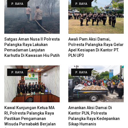
P. RAYA
P. RAYA
Satgas Aman Nusa II Polresta
Awali Pam Aksi Damai,
Palangka Raya Lakukan
Polresta Palangka Raya Gelar
Pemadaman Lanjutan
Apel Kesiapan Di Kantor PT.
Karhutla Di Kawasan Hiu Putih
PLN UP3
P. RAYA
P. RAYA
Kawal Kunjungan Ketua MA
Amankan Aksi Damai Di
RI, Polresta Palangka Raya
Kantor PLN, Polresta
Pastikan Pengamanan
Palangka Raya Kedepankan
Wisuda Purnabakti Berjalan
Sikap Humanis