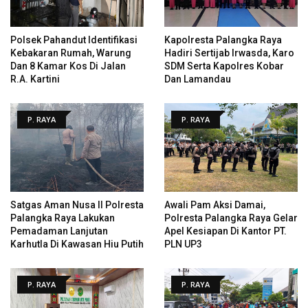
Polsek Pahandut Identifikasi
Kapolresta Palangka Raya
Kebakaran Rumah, Warung
Hadiri Sertijab Irwasda, Karo
Dan 8 Kamar Kos Di Jalan
SDM Serta Kapolres Kobar
R.A. Kartini
Dan Lamandau
P. RAYA
P. RAYA
Satgas Aman Nusa II Polresta
Awali Pam Aksi Damai,
Palangka Raya Lakukan
Polresta Palangka Raya Gelar
Pemadaman Lanjutan
Apel Kesiapan Di Kantor PT.
Karhutla Di Kawasan Hiu Putih
PLN UP3
P. RAYA
P. RAYA