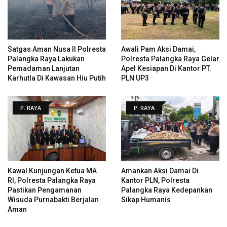
Satgas Aman Nusa II Polresta
Awali Pam Aksi Damai,
Palangka Raya Lakukan
Polresta Palangka Raya Gelar
Pemadaman Lanjutan
Apel Kesiapan Di Kantor PT.
Karhutla Di Kawasan Hiu Putih
PLN UP3
P. RAYA
P. RAYA
Kawal Kunjungan Ketua MA
Amankan Aksi Damai Di
RI, Polresta Palangka Raya
Kantor PLN, Polresta
Pastikan Pengamanan
Palangka Raya Kedepankan
Wisuda Purnabakti Berjalan
Sikap Humanis
Aman