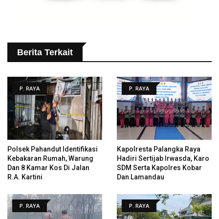
Berita Terkait
P. RAYA
P. RAYA
Polsek Pahandut Identifikasi
Kapolresta Palangka Raya
Kebakaran Rumah, Warung
Hadiri Sertijab Irwasda, Karo
Dan 8 Kamar Kos Di Jalan
SDM Serta Kapolres Kobar
R.A. Kartini
Dan Lamandau
P. RAYA
P. RAYA