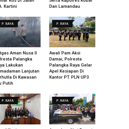
mar Kos Di Jalan
Serta Kapolres Kobar
A. Kartini
Dan Lamandau
P. RAYA
P. RAYA
tgas Aman Nusa II
Awali Pam Aksi
lresta Palangka
Damai, Polresta
ya Lakukan
Palangka Raya Gelar
madaman Lanjutan
Apel Kesiapan Di
rhutla Di Kawasan
Kantor PT. PLN UP3
u Putih
P. RAYA
P. RAYA