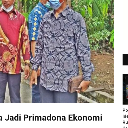
Po
sa Jadi Primadona Ekonomi
Id
Ru