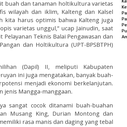
Ka
 buah dan tanaman holtikultura varietas
Ke
is wilayah dan iklim, Kalteng dan Kalsel
Pa
ah kita harus optimis bahwa Kalteng juga
Pa
Pe
 varietas unggul,” ucap Jainudin, saat
Pu
it Pelayanan Teknis Balai Pengawasan dan
A
 Pangan dan Holtikultura (UPT-BPSBTPH)
lihan (Dapil) II, meliputi Kabupaten
eruyan ini juga mengatakan, banyak buah-
rpotensi menjadi ekonomi berkelanjutan.
an jenis Mangga-manggaan.
hnya sangat cocok ditanami buah-buahan
rian Musang King, Durian Montong dan
emiliki rasa manis dan daging yang tebal