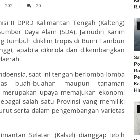
Ka
202
20
R.
si II DPRD Kalimantan Tengah (Kalteng)
umber Daya Alam (SDA), Jainudin Karim
ng tumbuh diiklim tropis di Bumi Tambun
inggi, apabila dikelola dan dikembangkan
Sa
daerah.
Po
Ra
ndoensia, saat ini tengah berlomba-lomba
Pe
etas buah-buahan maupun tanaman
Ka
Hi
but merupakan upaya memajukan ekonomi
ebagai salah satu Provinsi yang memiliki
urut serta dalam pengembangan varietas
imantan Selatan (Kalsel) dianggap lebih