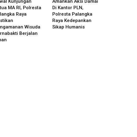
wal Kunjungan
Amankan Aksi Damai
tua MA RI, Polresta
Di Kantor PLN,
langka Raya
Polresta Palangka
stikan
Raya Kedepankan
ngamanan Wisuda
Sikap Humanis
rnabakti Berjalan
man