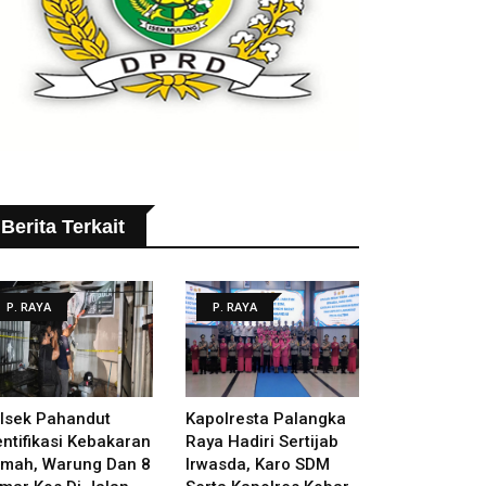
Berita Terkait
P. RAYA
P. RAYA
lsek Pahandut
Kapolresta Palangka
entifikasi Kebakaran
Raya Hadiri Sertijab
mah, Warung Dan 8
Irwasda, Karo SDM