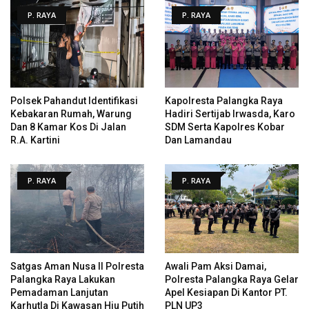
P. RAYA
P. RAYA
Polsek Pahandut Identifikasi
Kapolresta Palangka Raya
Kebakaran Rumah, Warung
Hadiri Sertijab Irwasda, Karo
Dan 8 Kamar Kos Di Jalan
SDM Serta Kapolres Kobar
R.A. Kartini
Dan Lamandau
P. RAYA
P. RAYA
Satgas Aman Nusa II Polresta
Awali Pam Aksi Damai,
Palangka Raya Lakukan
Polresta Palangka Raya Gelar
Pemadaman Lanjutan
Apel Kesiapan Di Kantor PT.
Karhutla Di Kawasan Hiu Putih
PLN UP3