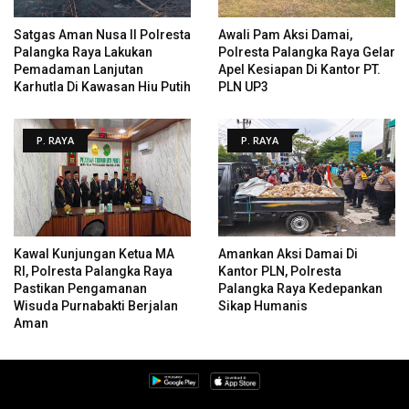
Satgas Aman Nusa II Polresta
Awali Pam Aksi Damai,
Palangka Raya Lakukan
Polresta Palangka Raya Gelar
Pemadaman Lanjutan
Apel Kesiapan Di Kantor PT.
Karhutla Di Kawasan Hiu Putih
PLN UP3
P. RAYA
P. RAYA
Kawal Kunjungan Ketua MA
Amankan Aksi Damai Di
RI, Polresta Palangka Raya
Kantor PLN, Polresta
Pastikan Pengamanan
Palangka Raya Kedepankan
Wisuda Purnabakti Berjalan
Sikap Humanis
Aman