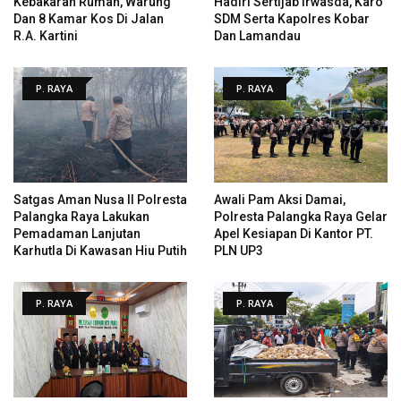
Kebakaran Rumah, Warung
Hadiri Sertijab Irwasda, Karo
Dan 8 Kamar Kos Di Jalan
SDM Serta Kapolres Kobar
R.A. Kartini
Dan Lamandau
P. RAYA
P. RAYA
Satgas Aman Nusa II Polresta
Awali Pam Aksi Damai,
Palangka Raya Lakukan
Polresta Palangka Raya Gelar
Pemadaman Lanjutan
Apel Kesiapan Di Kantor PT.
Karhutla Di Kawasan Hiu Putih
PLN UP3
P. RAYA
P. RAYA