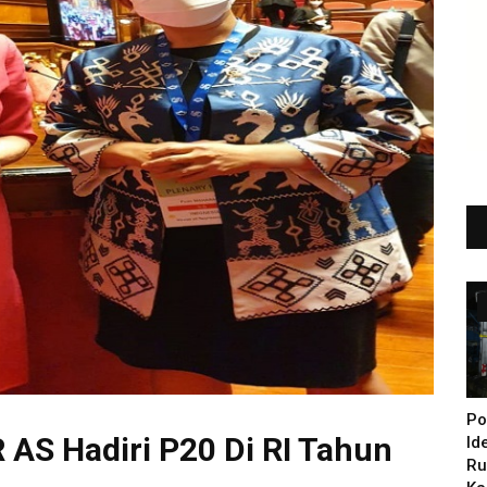
Po
AS Hadiri P20 Di RI Tahun
Id
Ru