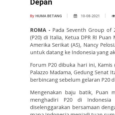
Depan
By
HUMA BETANG
10-08-2021
ROMA -
Pada Seventh Group of 2
(P20) di Italia, Ketua DPR RI Pu
Amerika Serikat (AS), Nancy Pelo
untuk datang ke Indonesia yang a
Forum P20 dibuka hari ini, Kamis (
Palazzo Madama, Gedung Senat Ita
berbincang sebelum gelaran P20 d
Mengenakan baju batik, Puan m
menghadiri P20 di Indonesia
diselenggarakan bersamaan dengan
mana Indonesia menjadi tuan rum