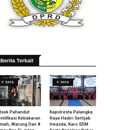
Berita Terkait
P. RAYA
P. RAYA
lsek Pahandut
Kapolresta Palangka
entifikasi Kebakaran
Raya Hadiri Sertijab
mah, Warung Dan 8
Irwasda, Karo SDM