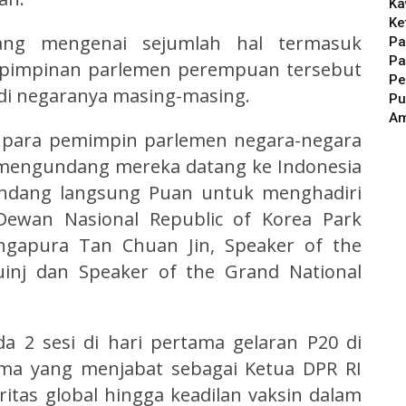
Ka
Ke
ang mengenai sejumlah hal termasuk
Pa
Pa
 pimpinan parlemen perempuan tersebut
Pe
 di negaranya masing-masing.
Pu
A
i para pemimpin parlemen negara-negara
 mengundang mereka datang ke Indonesia
undang langsung Puan untuk menghadiri
 Dewan Nasional Republic of Korea Park
ngapura Tan Chuan Jin, Speaker of the
uinj dan Speaker of the Grand National
a 2 sesi di hari pertama gelaran P20 di
tama yang menjabat sebagai Ketua DPR RI
itas global hingga keadilan vaksin dalam