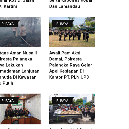
mar Kos Di Jalan
Serta Kapolres Kobar
A. Kartini
Dan Lamandau
P. RAYA
P. RAYA
tgas Aman Nusa II
Awali Pam Aksi
lresta Palangka
Damai, Polresta
ya Lakukan
Palangka Raya Gelar
madaman Lanjutan
Apel Kesiapan Di
rhutla Di Kawasan
Kantor PT. PLN UP3
u Putih
P. RAYA
P. RAYA