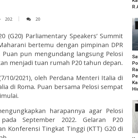
Ka
R.
202
20
0 (G20) Parliamentary Speakers’ Summit
an Maharani bertemu dengan pimpinan DPR
si. Puan pun mengundang langsung Pelosi
Sa
kan menjadi tuan rumah P20 tahun depan.
Po
Ra
Pe
7/10/2021), oleh Perdana Menteri Italia di
Ka
lia di Roma. Puan bersama Pelosi sempat
Hi
imulai.
engungkapkan harapannya agar Pelosi
 pada September 2022. Gelaran P20
 Konferensi Tingkat Tinggi (KTT) G20 di
ah.