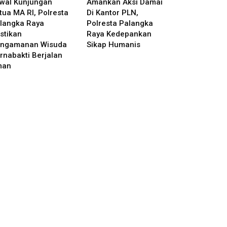
wal Kunjungan
Amankan Aksi Damai
tua MA RI, Polresta
Di Kantor PLN,
langka Raya
Polresta Palangka
stikan
Raya Kedepankan
ngamanan Wisuda
Sikap Humanis
rnabakti Berjalan
man