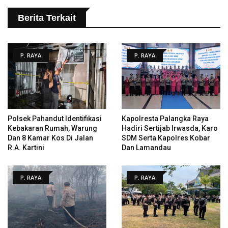
Berita Terkait
P. RAYA
P. RAYA
Polsek Pahandut Identifikasi
Kapolresta Palangka Raya
Kebakaran Rumah, Warung
Hadiri Sertijab Irwasda, Karo
Dan 8 Kamar Kos Di Jalan
SDM Serta Kapolres Kobar
R.A. Kartini
Dan Lamandau
P. RAYA
P. RAYA