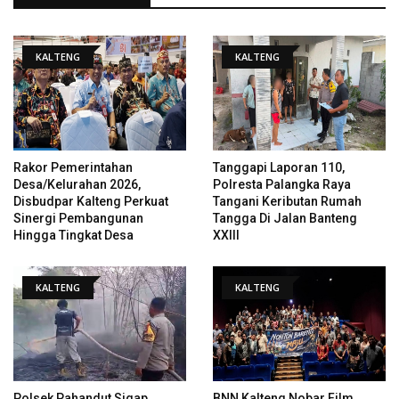
KALTENG
KALTENG
Rakor Pemerintahan
Tanggapi Laporan 110,
Desa/Kelurahan 2026,
Polresta Palangka Raya
Disbudpar Kalteng Perkuat
Tangani Keributan Rumah
Sinergi Pembangunan
Tangga Di Jalan Banteng
Hingga Tingkat Desa
XXIII
KALTENG
KALTENG
Polsek Pahandut Sigap
BNN Kalteng Nobar Film