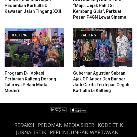
Padamkan Karhutla Di
“Maju: Jejak Pahit Si
Kawasan Jalan Tingang XXII
Kembang Gula”, Perkuat
Pesan P4GN Lewat Sinema
KALTENG
KALTENG
Program D-I Vokasi
Gubernur Agustiar Sabran
Pertanian Kalteng Dorong
Ajak GP Ansor Dan Banser
Lahirnya Petani Muda
Jadi Garda Terdepan Cegah
Modern
Karhutla Di Kalteng
REDAKSI
PEDOMAN MEDIA SIBER
KODE ETIK
JURNALISTIK
PERLINDUNGAN WARTAWAN