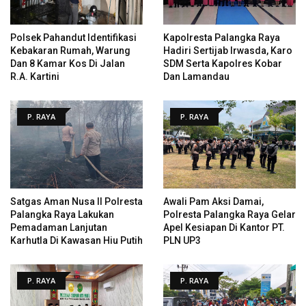
Polsek Pahandut Identifikasi
Kapolresta Palangka Raya
Kebakaran Rumah, Warung
Hadiri Sertijab Irwasda, Karo
Dan 8 Kamar Kos Di Jalan
SDM Serta Kapolres Kobar
R.A. Kartini
Dan Lamandau
P. RAYA
P. RAYA
Satgas Aman Nusa II Polresta
Awali Pam Aksi Damai,
Palangka Raya Lakukan
Polresta Palangka Raya Gelar
Pemadaman Lanjutan
Apel Kesiapan Di Kantor PT.
Karhutla Di Kawasan Hiu Putih
PLN UP3
P. RAYA
P. RAYA