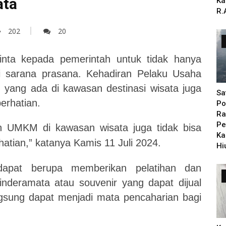
ata
Ka
R.
202
20
nta kepada pemerintah untuk tidak hanya
i sarana prasana. Kehadiran Pelaku Usaha
yang ada di kawasan destinasi wisata juga
Sa
erhatian.
Po
Ra
Pe
an UMKM di kawasan wisata juga tidak bisa
Ka
hatian,” katanya Kamis 11 Juli 2024.
Hi
 dapat berupa memberikan pelatihan dan
nderamata atau souvenir yang dapat dijual
gsung dapat menjadi mata pencaharian bagi