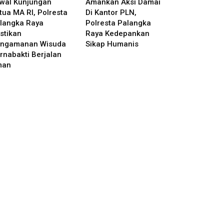
wal Kunjungan
Amankan Aksi Damai
tua MA RI, Polresta
Di Kantor PLN,
langka Raya
Polresta Palangka
stikan
Raya Kedepankan
ngamanan Wisuda
Sikap Humanis
rnabakti Berjalan
man