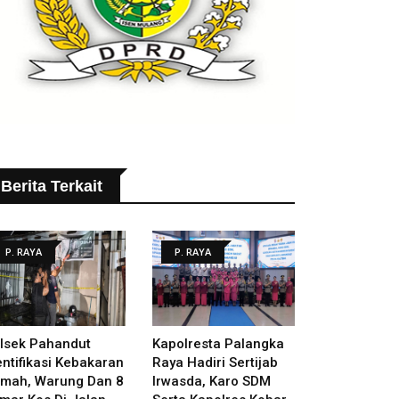
Berita Terkait
P. RAYA
P. RAYA
lsek Pahandut
Kapolresta Palangka
entifikasi Kebakaran
Raya Hadiri Sertijab
mah, Warung Dan 8
Irwasda, Karo SDM