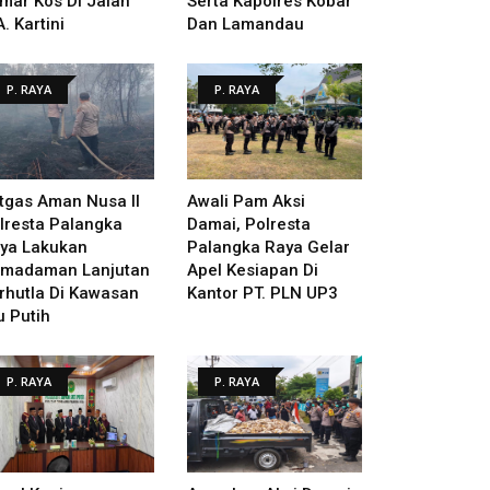
mar Kos Di Jalan
Serta Kapolres Kobar
A. Kartini
Dan Lamandau
P. RAYA
P. RAYA
tgas Aman Nusa II
Awali Pam Aksi
lresta Palangka
Damai, Polresta
ya Lakukan
Palangka Raya Gelar
madaman Lanjutan
Apel Kesiapan Di
rhutla Di Kawasan
Kantor PT. PLN UP3
u Putih
P. RAYA
P. RAYA