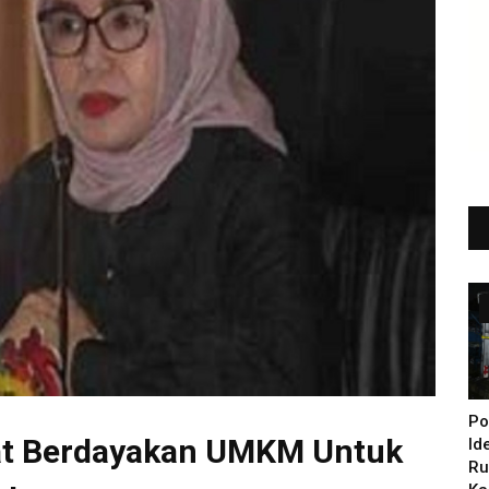
Po
kat Berdayakan UMKM Untuk
Id
Ru