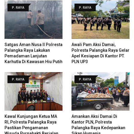
P. RAYA
P. RAYA
Satgas Aman Nusa II Polresta
Awali Pam Aksi Damai,
Palangka Raya Lakukan
Polresta Palangka Raya Gelar
Pemadaman Lanjutan
Apel Kesiapan Di Kantor PT.
Karhutla Di Kawasan Hiu Putih
PLN UP3
P. RAYA
P. RAYA
Kawal Kunjungan Ketua MA
Amankan Aksi Damai Di
RI, Polresta Palangka Raya
Kantor PLN, Polresta
Pastikan Pengamanan
Palangka Raya Kedepankan
Wisuda Purnabakti Berjalan
Sikap Humanis