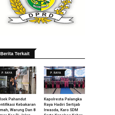
Berita Terkait
P. RAYA
P. RAYA
lsek Pahandut
Kapolresta Palangka
entifikasi Kebakaran
Raya Hadiri Sertijab
mah, Warung Dan 8
Irwasda, Karo SDM