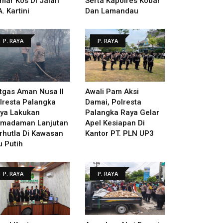
mar Kos Di Jalan
Serta Kapolres Kobar
A. Kartini
Dan Lamandau
P. RAYA
P. RAYA
tgas Aman Nusa II
Awali Pam Aksi
lresta Palangka
Damai, Polresta
ya Lakukan
Palangka Raya Gelar
madaman Lanjutan
Apel Kesiapan Di
rhutla Di Kawasan
Kantor PT. PLN UP3
u Putih
P. RAYA
P. RAYA