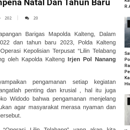
mpena Natal Dan Tahun Baru
Ka
R.
202
20
apangan Barigas Mapolda Kalteng, Dalam
022 dan tahun baru 2023, Polda Kalteng
erasi Kepolisian Terpusat “Lilin Telabang
Sa
ung oleh Kapolda Kalteng
Irjen Pol Nanang
Po
Ra
Pe
Ka
ampaikan pengamanan setiap kegiatan
Hi
gatlah penting dan krusial , hal itu juga
Joko Widodo bahwa pengamanan menjelang
lakukan agar masyarakat merasa nyaman dan
ersebut.
 “Operasi Lilin Telabang” yang akan kita