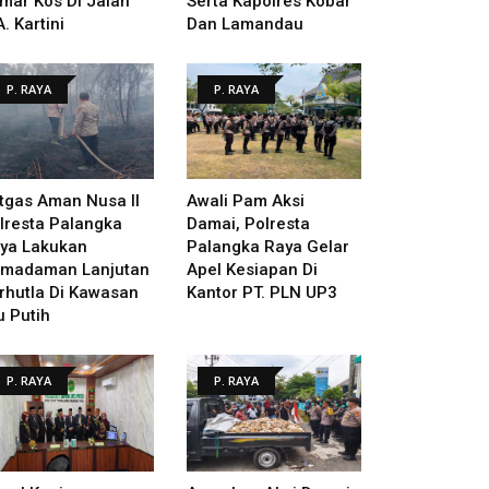
mar Kos Di Jalan
Serta Kapolres Kobar
A. Kartini
Dan Lamandau
P. RAYA
P. RAYA
tgas Aman Nusa II
Awali Pam Aksi
lresta Palangka
Damai, Polresta
ya Lakukan
Palangka Raya Gelar
madaman Lanjutan
Apel Kesiapan Di
rhutla Di Kawasan
Kantor PT. PLN UP3
u Putih
P. RAYA
P. RAYA