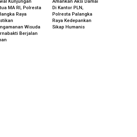
wal Kunjungan
Amankan Aksi Damai
tua MA RI, Polresta
Di Kantor PLN,
langka Raya
Polresta Palangka
stikan
Raya Kedepankan
ngamanan Wisuda
Sikap Humanis
rnabakti Berjalan
man