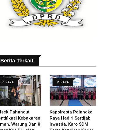
Berita Terkait
P. RAYA
P. RAYA
lsek Pahandut
Kapolresta Palangka
entifikasi Kebakaran
Raya Hadiri Sertijab
mah, Warung Dan 8
Irwasda, Karo SDM