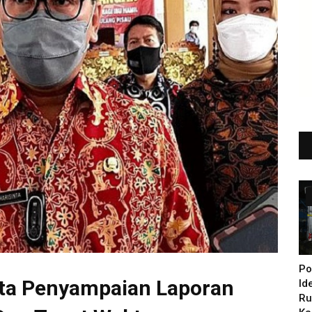
Po
nta Penyampaian Laporan
Id
Ru