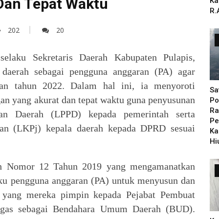
Dan Tepat Waktu
Ka
R.
202
20
selaku Sekretaris Daerah Kabupaten Pulapis,
 daerah sebagai pengguna anggaran (PA) agar
gan tahun 2022. Dalam hal ini, ia menyoroti
Sa
an yang akurat dan tepat waktu guna penyusunan
Po
Ra
han Daerah (LPPD) kepada pemerintah serta
Pe
ban (LKPj) kepala daerah kepada DPRD sesuai
Ka
Hi
ah Nomor 12 Tahun 2019 yang mengamanatkan
aku pengguna anggaran (PA) untuk menyusun dan
yang mereka pimpin kepada Pejabat Pembuat
gas sebagai Bendahara Umum Daerah (BUD).