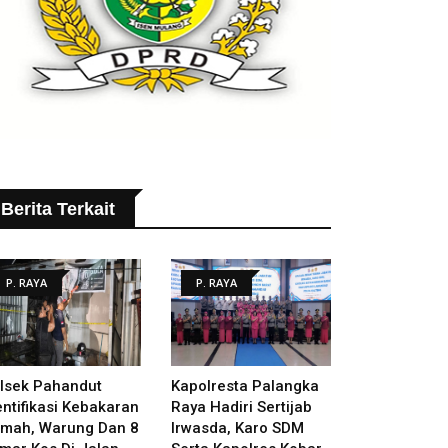
Berita Terkait
P. RAYA
P. RAYA
lsek Pahandut
Kapolresta Palangka
entifikasi Kebakaran
Raya Hadiri Sertijab
mah, Warung Dan 8
Irwasda, Karo SDM