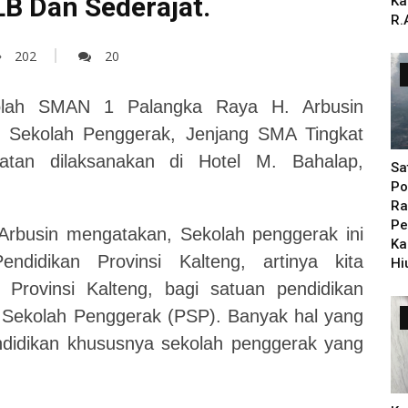
B Dan Sederajat.
Ka
R.
202
20
olah SMAN 1 Palangka Raya H. Arbusin
) Sekolah Penggerak, Jenjang SMA Tingkat
iatan dilaksanakan di Hotel M. Bahalap,
Sa
Po
Ra
Pe
rbusin mengatakan, Sekolah penggerak ini
Ka
ndidikan Provinsi Kalteng, artinya kita
Hi
 Provinsi Kalteng, bagi satuan pendidikan
Sekolah Penggerak (PSP). Banyak hal yang
ndidikan khususnya sekolah penggerak yang