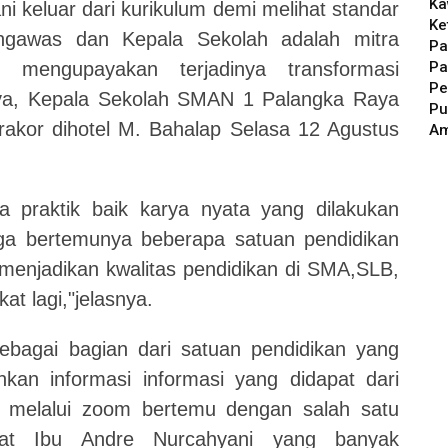
Ka
i keluar dari kurikulum demi melihat standar
Ke
engawas dan Kepala Sekolah adalah mitra
Pa
Pa
 mengupayakan terjadinya transformasi
Pe
nya, Kepala Sekolah SMAN 1 Palangka Raya
Pu
rakor dihotel M. Bahalap Selasa 12 Agustus
A
 praktik baik karya nyata yang dilakukan
ga bertemunya beberapa satuan pendidikan
enjadikan kwalitas pendidikan di SMA,SLB,
at lagi,"jelasnya.
ebagai bagian dari satuan pendidikan yang
kan informasi informasi yang didapat dari
ga melalui zoom bertemu dengan salah satu
sat Ibu Andre Nurcahyani yang banyak