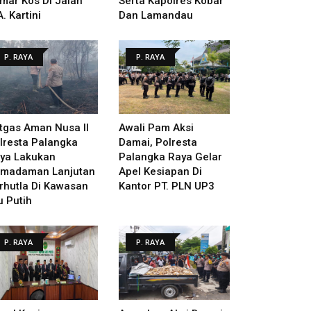
mar Kos Di Jalan
Serta Kapolres Kobar
A. Kartini
Dan Lamandau
P. RAYA
P. RAYA
tgas Aman Nusa II
Awali Pam Aksi
lresta Palangka
Damai, Polresta
ya Lakukan
Palangka Raya Gelar
madaman Lanjutan
Apel Kesiapan Di
rhutla Di Kawasan
Kantor PT. PLN UP3
u Putih
P. RAYA
P. RAYA