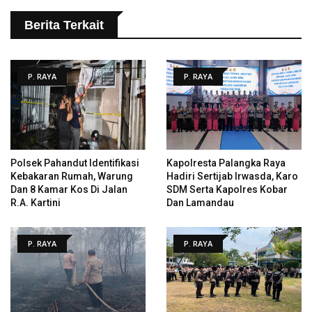
Berita Terkait
P. RAYA
P. RAYA
Polsek Pahandut Identifikasi
Kapolresta Palangka Raya
Kebakaran Rumah, Warung
Hadiri Sertijab Irwasda, Karo
Dan 8 Kamar Kos Di Jalan
SDM Serta Kapolres Kobar
R.A. Kartini
Dan Lamandau
P. RAYA
P. RAYA