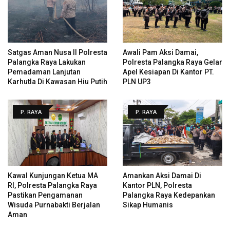
Satgas Aman Nusa II Polresta
Awali Pam Aksi Damai,
Palangka Raya Lakukan
Polresta Palangka Raya Gelar
Pemadaman Lanjutan
Apel Kesiapan Di Kantor PT.
Karhutla Di Kawasan Hiu Putih
PLN UP3
P. RAYA
P. RAYA
Kawal Kunjungan Ketua MA
Amankan Aksi Damai Di
RI, Polresta Palangka Raya
Kantor PLN, Polresta
Pastikan Pengamanan
Palangka Raya Kedepankan
Wisuda Purnabakti Berjalan
Sikap Humanis
Aman