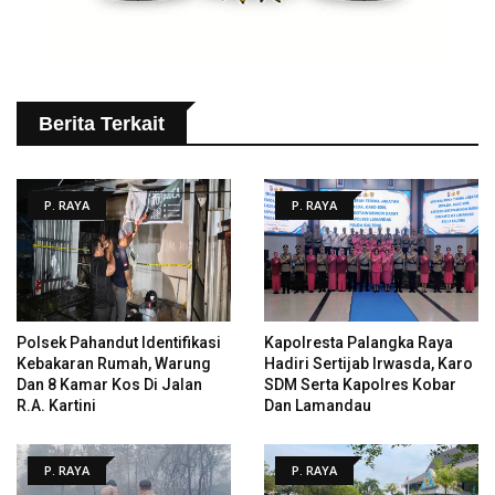
Berita Terkait
P. RAYA
P. RAYA
Polsek Pahandut Identifikasi
Kapolresta Palangka Raya
Kebakaran Rumah, Warung
Hadiri Sertijab Irwasda, Karo
Dan 8 Kamar Kos Di Jalan
SDM Serta Kapolres Kobar
R.A. Kartini
Dan Lamandau
P. RAYA
P. RAYA