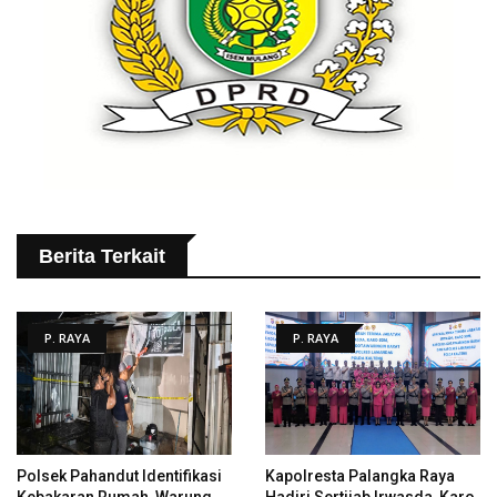
Berita Terkait
P. RAYA
P. RAYA
Polsek Pahandut Identifikasi
Kapolresta Palangka Raya
Kebakaran Rumah, Warung
Hadiri Sertijab Irwasda, Karo