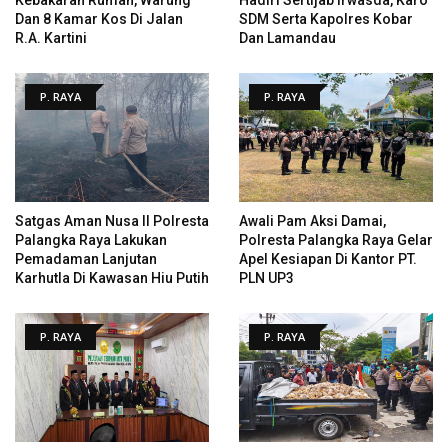
Dan 8 Kamar Kos Di Jalan
SDM Serta Kapolres Kobar
R.A. Kartini
Dan Lamandau
P. RAYA
P. RAYA
Satgas Aman Nusa II Polresta
Awali Pam Aksi Damai,
Palangka Raya Lakukan
Polresta Palangka Raya Gelar
Pemadaman Lanjutan
Apel Kesiapan Di Kantor PT.
Karhutla Di Kawasan Hiu Putih
PLN UP3
P. RAYA
P. RAYA