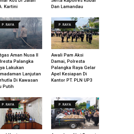
mar Kos Di Jalan
Serta Kapolres Kobar
A. Kartini
Dan Lamandau
P. RAYA
P. RAYA
tgas Aman Nusa II
Awali Pam Aksi
lresta Palangka
Damai, Polresta
ya Lakukan
Palangka Raya Gelar
madaman Lanjutan
Apel Kesiapan Di
rhutla Di Kawasan
Kantor PT. PLN UP3
u Putih
P. RAYA
P. RAYA