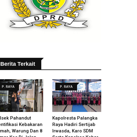
Berita Terkait
P. RAYA
P. RAYA
lsek Pahandut
Kapolresta Palangka
entifikasi Kebakaran
Raya Hadiri Sertijab
mah, Warung Dan 8
Irwasda, Karo SDM