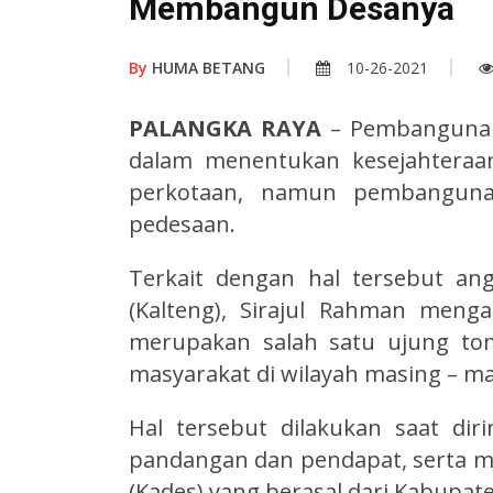
Membangun Desanya
By
HUMA BETANG
10-26-2021
PALANGKA RAYA
– Pembangunan
dalam menentukan kesejahteraa
perkotaan, namun pembangunan
pedesaan.
Terkait dengan hal tersebut an
(Kalteng), Sirajul Rahman meng
merupakan salah satu ujung to
masyarakat di wilayah masing – ma
Hal tersebut dilakukan saat di
pandangan dan pendapat, serta m
(Kades) yang berasal dari Kabupat