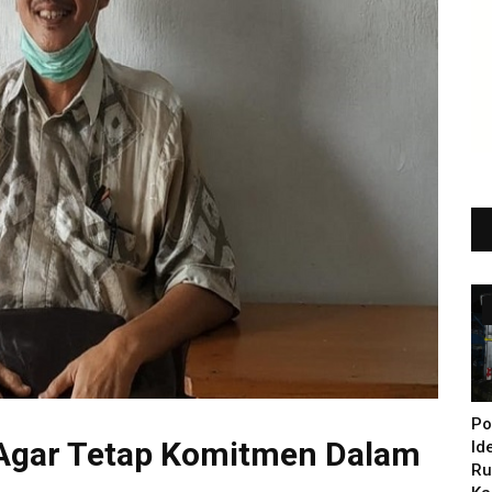
Po
 Agar Tetap Komitmen Dalam
Id
Ru