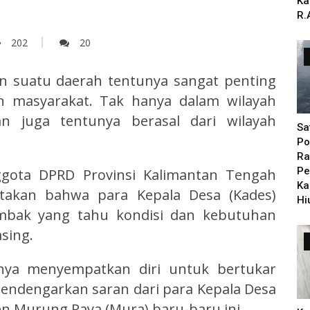
Ka
R.
202
20
 suatu daerah tentunya sangat penting
n masyarakat. Tak hanya dalam wilayah
 juga tentunya berasal dari wilayah
Sa
Po
Ra
Pe
ggota DPRD Provinsi Kalimantan Tengah
Ka
atakan bahwa para Kepala Desa (Kades)
Hi
mbak yang tahu kondisi dan kebutuhan
sing.
rinya menyempatkan diri untuk bertukar
endengarkan saran dari para Kepala Desa
en Murung Raya (Mura) baru-baru ini.