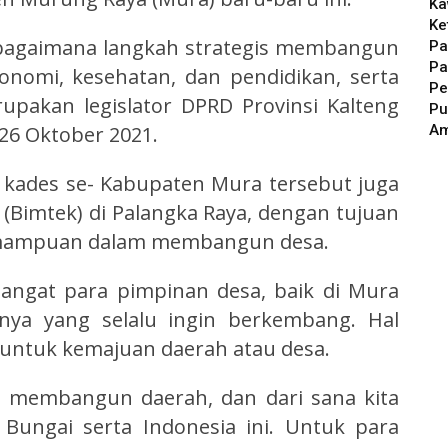
Ka
Ke
 bagaimana langkah strategis membangun
Pa
Pa
konomi, kesehatan, dan pendidikan, serta
Pe
rupakan legislator DPRD Provinsi Kalteng
Pu
A
 26 Oktober 2021.
kades se- Kabupaten Mura tersebut juga
(Bimtek) di Palangka Raya, dengan tujuan
mampuan dalam membangun desa.
angat para pimpinan desa, baik di Mura
a yang selalu ingin berkembang. Hal
 untuk kemajuan daerah atau desa.
a membangun daerah, dan dari sana kita
ngai serta Indonesia ini. Untuk para