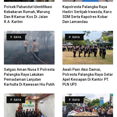
Polsek Pahandut Identifikasi
Kapolresta Palangka Raya
Kebakaran Rumah, Warung
Hadiri Sertijab Irwasda, Karo
Dan 8 Kamar Kos Di Jalan
SDM Serta Kapolres Kobar
R.A. Kartini
Dan Lamandau
P. RAYA
P. RAYA
Satgas Aman Nusa II Polresta
Awali Pam Aksi Damai,
Palangka Raya Lakukan
Polresta Palangka Raya Gelar
Pemadaman Lanjutan
Apel Kesiapan Di Kantor PT.
Karhutla Di Kawasan Hiu Putih
PLN UP3
P. RAYA
P. RAYA