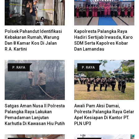
Polsek Pahandut Identifikasi
Kapolresta Palangka Raya
Kebakaran Rumah, Warung
Hadiri Sertijab Irwasda, Karo
Dan 8 Kamar Kos Di Jalan
SDM Serta Kapolres Kobar
R.A. Kartini
Dan Lamandau
P. RAYA
P. RAYA
Satgas Aman Nusa II Polresta
Awali Pam Aksi Damai,
Palangka Raya Lakukan
Polresta Palangka Raya Gelar
Pemadaman Lanjutan
Apel Kesiapan Di Kantor PT.
Karhutla Di Kawasan Hiu Putih
PLN UP3