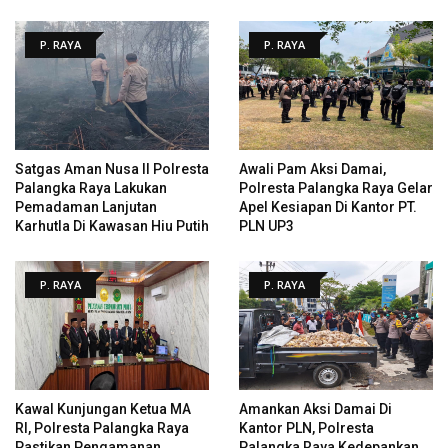
P. RAYA
P. RAYA
Satgas Aman Nusa II Polresta
Awali Pam Aksi Damai,
Palangka Raya Lakukan
Polresta Palangka Raya Gelar
Pemadaman Lanjutan
Apel Kesiapan Di Kantor PT.
Karhutla Di Kawasan Hiu Putih
PLN UP3
P. RAYA
P. RAYA
Kawal Kunjungan Ketua MA
Amankan Aksi Damai Di
RI, Polresta Palangka Raya
Kantor PLN, Polresta
Pastikan Pengamanan
Palangka Raya Kedepankan