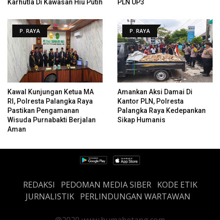
Karhutla Di Kawasan Hiu Putih
PLN UP3
P. RAYA
P. RAYA
Kawal Kunjungan Ketua MA
Amankan Aksi Damai Di
RI, Polresta Palangka Raya
Kantor PLN, Polresta
Pastikan Pengamanan
Palangka Raya Kedepankan
Wisuda Purnabakti Berjalan
Sikap Humanis
Aman
REDAKSI
PEDOMAN MEDIA SIBER
KODE ETIK
JURNALISTIK
PERLINDUNGAN WARTAWAN
@2020 www.humabetang.com