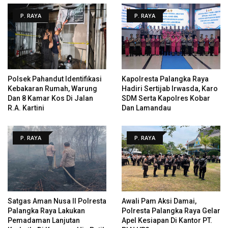
P. RAYA
P. RAYA
Polsek Pahandut Identifikasi
Kapolresta Palangka Raya
Kebakaran Rumah, Warung
Hadiri Sertijab Irwasda, Karo
Dan 8 Kamar Kos Di Jalan
SDM Serta Kapolres Kobar
R.A. Kartini
Dan Lamandau
P. RAYA
P. RAYA
Satgas Aman Nusa II Polresta
Awali Pam Aksi Damai,
Palangka Raya Lakukan
Polresta Palangka Raya Gelar
Pemadaman Lanjutan
Apel Kesiapan Di Kantor PT.