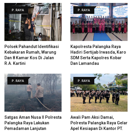
P. RAYA
P. RAYA
Polsek Pahandut Identifikasi
Kapolresta Palangka Raya
Kebakaran Rumah, Warung
Hadiri Sertijab Irwasda, Karo
Dan 8 Kamar Kos Di Jalan
SDM Serta Kapolres Kobar
R.A. Kartini
Dan Lamandau
P. RAYA
P. RAYA
Satgas Aman Nusa II Polresta
Awali Pam Aksi Damai,
Palangka Raya Lakukan
Polresta Palangka Raya Gelar
Pemadaman Lanjutan
Apel Kesiapan Di Kantor PT.