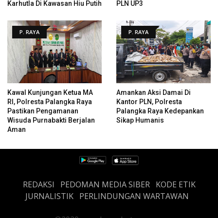
Karhutla Di Kawasan Hiu Putih
PLN UP3
P. RAYA
P. RAYA
Kawal Kunjungan Ketua MA
Amankan Aksi Damai Di
RI, Polresta Palangka Raya
Kantor PLN, Polresta
Pastikan Pengamanan
Palangka Raya Kedepankan
Wisuda Purnabakti Berjalan
Sikap Humanis
Aman
REDAKSI
PEDOMAN MEDIA SIBER
KODE ETIK
JURNALISTIK
PERLINDUNGAN WARTAWAN